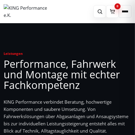
0
Produktsuche
×
Schnell finden
Suchen
Leistungen
Shop
Performance, Fahrwerk
und Montage mit echter
Tippen Sie mindestens 2 Zeichen
Partner
Fachkompetenz
ein.
Leistungen
KING Performance verbindet Beratung, hochwertige
Komponenten und saubere Umsetzung. Von
Fahrwerkslösungen über Abgasanlagen und Ansaugsysteme
Über Uns
bis zur individuellen Leistungssteigerung entsteht alles mit
Blick auf Technik, Alltagstauglichkeit und Qualität.