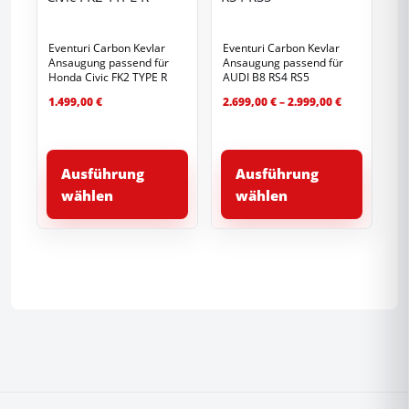
Eventuri Carbon Kevlar
Eventuri Carbon Kevlar
Ansaugung passend für
Ansaugung passend für
Honda Civic FK2 TYPE R
AUDI B8 RS4 RS5
Preisspanne
1.499,00
€
2.699,00
€
–
2.999,00
€
2.699,00 €
bis
Dieses
Dieses
2.999,00 €
Produkt
Produk
Ausführung
Ausführung
weist
weist
wählen
wählen
mehrere
mehrer
Varianten
Variant
auf.
auf.
Die
Die
Optionen
Option
können
können
auf
auf
der
der
Produktseite
Produkt
gewählt
gewähl