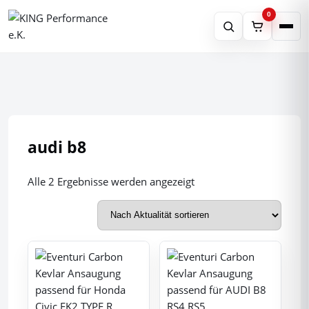
0
Produktsuche
×
Schnell finden
Suchen
Shop
audi b8
Tippen Sie mindestens 2 Zeichen
Partner
Nach
Alle 2 Ergebnisse werden angezeigt
ein.
Aktualität
sortiert
Leistungen
Über Uns