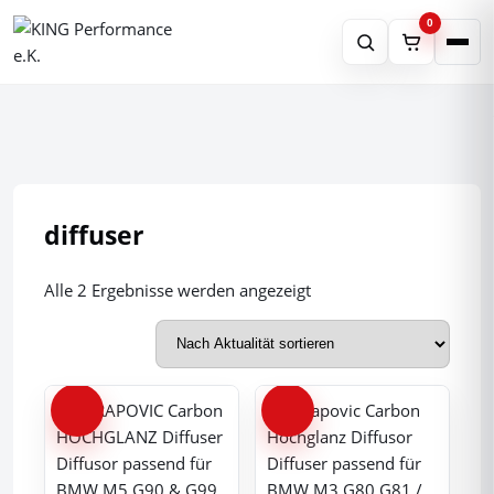
0
Produktsuche
×
Schnell finden
Suchen
Shop
diffuser
Tippen Sie mindestens 2 Zeichen
Partner
Nach
Alle 2 Ergebnisse werden angezeigt
ein.
Aktualität
sortiert
Leistungen
Über Uns