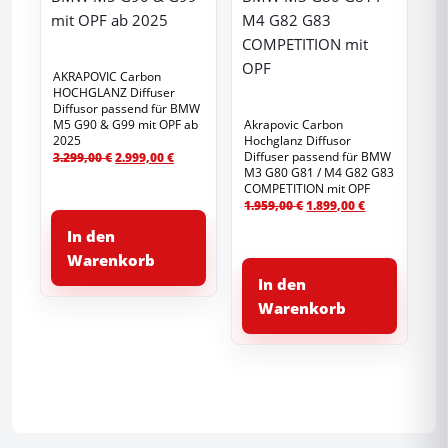
AKRAPOVIC Carbon
HOCHGLANZ Diffuser
Diffusor passend für BMW
M5 G90 & G99 mit OPF ab
Akrapovic Carbon
2025
Hochglanz Diffusor
Ursprünglicher
Aktueller
Diffuser passend für BMW
3.299,00
€
2.999,00
€
M3 G80 G81 / M4 G82 G83
Preis
Preis
COMPETITION mit OPF
war:
ist:
Ursprünglicher
Aktueller
1.959,00
€
1.899,00
€
3.299,00 €
2.999,00 €.
Preis
Preis
In den
war:
ist:
1.959,00 €
1.899,00 €.
Warenkorb
In den
Warenkorb