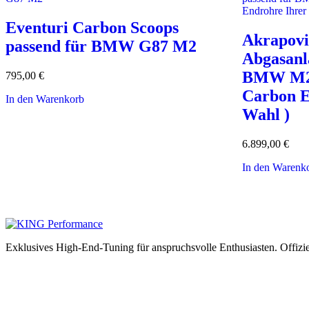
Eventuri Carbon Scoops
Akrapov
passend für BMW G87 M2
Abgasanl
BMW M2 
795,00
€
Carbon E
In den Warenkorb
Wahl )
6.899,00
€
In den Warenk
Exklusives High-End-Tuning für anspruchsvolle Enthusiasten.
Offizi