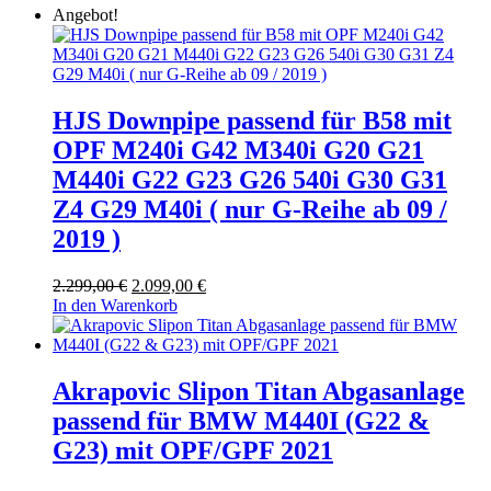
Angebot!
HJS Downpipe passend für B58 mit
OPF M240i G42 M340i G20 G21
M440i G22 G23 G26 540i G30 G31
Z4 G29 M40i ( nur G-Reihe ab 09 /
2019 )
Ursprünglicher
Aktueller
2.299,00
€
2.099,00
€
Preis
Preis
In den Warenkorb
war:
ist:
2.299,00 €
2.099,00 €.
Akrapovic Slipon Titan Abgasanlage
passend für BMW M440I (G22 &
G23) mit OPF/GPF 2021