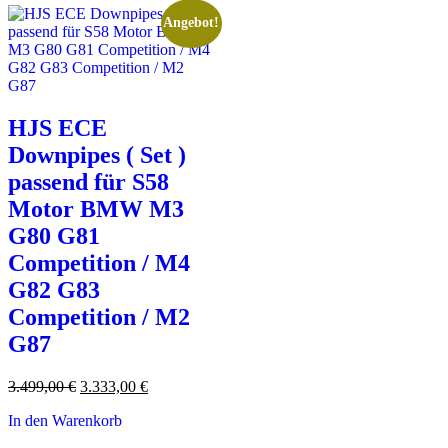
Angebot!
HJS ECE
Downpipes ( Set )
passend für S58
Motor BMW M3
G80 G81
Competition / M4
G82 G83
Competition / M2
G87
Ursprünglicher
Aktueller
3.499,00
€
3.333,00
€
Preis
Preis
In den Warenkorb
war:
ist:
3.499,00 €
3.333,00 €.