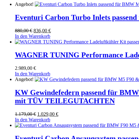
Angebot!
Eventuri Carbon Turbo Inlets passe
Ursprünglicher
Aktueller
880,00
€
836,00
€
Preis
Preis
In den Warenkorb
war:
ist:
880,00 €
836,00 €.
WAGNER TUNING Performance Ladelu
2.989,00
€
In den Warenkorb
Angebot!
KW Gewindefedern passend für BMW M
mit TÜV TEILEGUTACHTEN
Ursprünglicher
Aktueller
1.179,00
€
1.029,00
€
Preis
Preis
In den Warenkorb
war:
ist:
1.179,00 €
1.029,00 €.
Eventuri Carbon Ansaugsystem passe