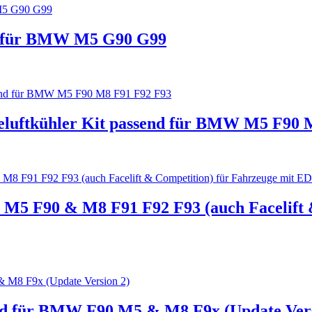
nd für BMW M5 G90 G99
ftkühler Kit passend für BMW M5 F90 M
5 F90 & M8 F91 F92 F93 (auch Facelift &
nd für BMW F90 M5 & M8 F9x (Update Vers