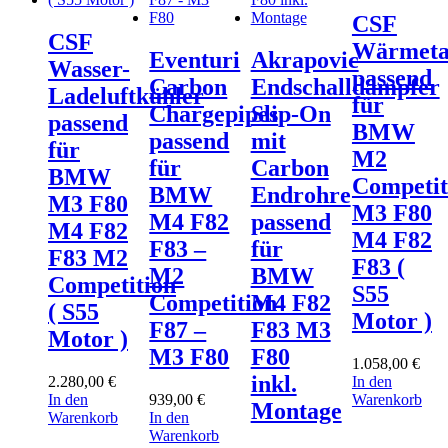
CSF
CSF
Wärmeta
Eventuri
Akrapovic
Wasser-
passend
Carbon
Endschalldämpfer
Ladeluftkühler
für
Chargepipes
Slip-On
passend
BMW
passend
mit
für
M2
für
Carbon
BMW
Competit
BMW
Endrohre
M3 F80
M3 F80
M4 F82
passend
M4 F82
M4 F82
F83 –
für
F83 M2
F83 (
M2
BMW
Competition
S55
Competition
M4 F82
( S55
Motor )
F87 –
F83 M3
Motor )
M3 F80
F80
1.058,00
€
inkl.
2.280,00
€
In den
In den
939,00
€
Warenkorb
Montage
Warenkorb
In den
Warenkorb