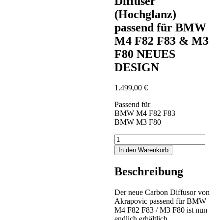
Diffuser
(Hochglanz)
passend für BMW
M4 F82 F83 & M3
F80 NEUES
DESIGN
1.499,00
€
Passend für
BMW M4 F82 F83
BMW M3 F80
Akrapovic
Carbon
In den Warenkorb
Diffuser
(Hochglanz)
Beschreibung
passend
für
BMW
Der neue Carbon Diffusor von
M4
Akrapovic passend für BMW
F82
M4 F82 F83 / M3 F80 ist nun
F83
endlich erhältlich.