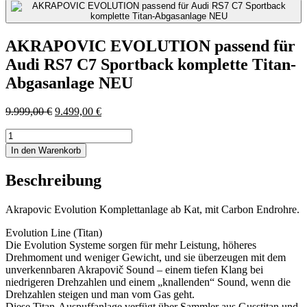
AKRAPOVIC EVOLUTION passend für
Audi RS7 C7 Sportback komplette Titan-
Abgasanlage NEU
Ursprünglicher
Aktueller
9.999,00
€
9.499,00
€
Preis
Preis
AKRAPOVIC
war:
ist:
EVOLUTION
9.999,00 €
9.499,00 €.
In den Warenkorb
passend
für
Beschreibung
Audi
RS7
C7
Akrapovic Evolution Komplettanlage ab Kat, mit Carbon Endrohre.
Sportback
Evolution Line (Titan)
komplette
Die Evolution Systeme sorgen für mehr Leistung, höheres
Titan-
Drehmoment und weniger Gewicht, und sie überzeugen mit dem
Abgasanlage
unverkennbaren Akrapovič Sound – einem tiefen Klang bei
NEU
niedrigeren Drehzahlen und einem „knallenden“ Sound, wenn die
Menge
Drehzahlen steigen und man vom Gas geht.
Diese Titan-Auspuffanlage verfügt über Sammler aus Gusstitan und