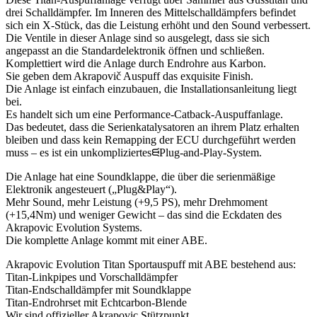
drei Schalldämpfer. Im Inneren des Mittelschalldämpfers befindet
sich ein X-Stück, das die Leistung erhöht und den Sound verbessert.
Die Ventile in dieser Anlage sind so ausgelegt, dass sie sich
angepasst an die Standardelektronik öffnen und schließen.
Komplettiert wird die Anlage durch Endrohre aus Karbon.
Sie geben dem Akrapovič Auspuff das exquisite Finish.
Die Anlage ist einfach einzubauen, die Installationsanleitung liegt
bei.
Es handelt sich um eine Performance-Catback-Auspuffanlage.
Das bedeutet, dass die Serienkatalysatoren an ihrem Platz erhalten
bleiben und dass kein Remapping der ECU durchgeführt werden
muss – es ist ein unkompliziertesᙦPlug-and-Play-System.
Die Anlage hat eine Soundklappe, die über die serienmäßige
Elektronik angesteuert („Plug&Play“).
Mehr Sound, mehr Leistung (+9,5 PS), mehr Drehmoment
(+15,4Nm) und weniger Gewicht – das sind die Eckdaten des
Akrapovic Evolution Systems.
Die komplette Anlage kommt mit einer ABE.
Akrapovic Evolution Titan Sportauspuff mit ABE bestehend aus:
Titan-Linkpipes und Vorschalldämpfer
Titan-Endschalldämpfer mit Soundklappe
Titan-Endrohrset mit Echtcarbon-Blende
Wir sind offizieller Akrapovic Stützpunkt.