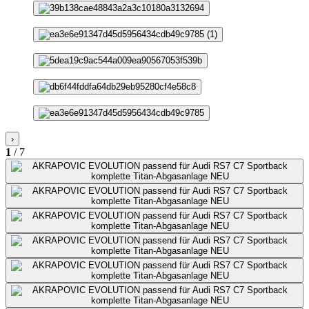
›
1
/ 7