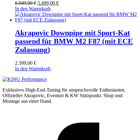
Ursprünglicher
Aktueller
6.049,00
€
5.499,00
€
Preis
Preis
In den Warenkorb
war:
ist:
6.049,00 €
5.499,00 €.
Akrapovic Downpipe mit Sport-Kat
passend für BMW M2 F87 (mit ECE
Zulassung)
2.399,00
€
In den Warenkorb
Exklusives High-End-Tuning für anspruchsvolle Enthusiasten.
Offizieller Akrapovic, Eventuri & KW Stützpunkt.
Shop und
Montage aus einer Hand.