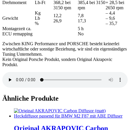
Drehmoment
Lb-Ft
368,2 bei
385,4 bei 3150
+ 28,5 bei
3150 rpm
rpm
2650 rpm
Kg
– 4,4
12,2
7,8
Gewicht
Lb
– 9,6
26,9
17,3
%
– 35,7
Montagezeit ca.
5 h
ECU remapping
No
Zwischen KING Performance und PORSCHE besteht keinerlei
wirtschaftliche oder sonstige Beziehung, wir sind ein eigenständiges
Tuning Unternehmen.
Kein Original Porsche Produkt, sondern Original Akrapovic
Produkt.
Ähnliche Produkte
Original AKRAPOVIC Carbon