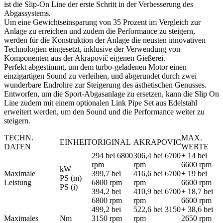
exhaust
ist die Slip-On Line der erste Schritt in der Verbesserung des
-
Abgassystems.
passend
Um eine Gewichtseinsparung von 35 Prozent im Vergleich zur
für
Anlage zu erreichen und zudem die Performance zu steigern,
Porsche
werden für die Konstruktion der Anlage die neusten innovativen
911
Technologien eingesetzt, inklusive der Verwendung von
Carrera
Komponenten aus der Akrapovič eigenen Gießerei.
/S/4/4S/GTS
Perfekt abgestimmt, um dem turbo-geladenen Motor einen
(991.2)
einzigartigen Sound zu verleihen, und abgerundet durch zwei
Bj.
wunderbare Endrohre zur Steigerung des ästhetischen Genusses.
2016-
Entworfen, um die Sport-Abgasanlage zu ersetzen, kann die Slip On
2017
Line zudem mit einem optionalen Link Pipe Set aus Edelstahl
Menge
erweitert werden, um den Sound und die Performance weiter zu
steigern.
TECHN.
MAX.
EINHEIT
ORIGINAL
AKRAPOVIC
DATEN
WERTE
294 bei 6800
306,4 bei 6700
+ 14 bei
rpm
rpm
6600 rpm
kW
Maximale
399,7 bei
416,6 bei 6700
+ 19 bei
PS (m)
Leistung
6800 rpm
rpm
6600 rpm
PS (i)
394,2 bei
410,9 bei 6700
+ 18,7 bei
6800 rpm
rpm
6600 rpm
499,2 bei
522,6 bei 3150
+ 38,6 bei
Maximales
Nm
3150 rpm
rpm
2650 rpm