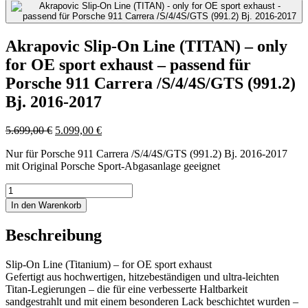
Akrapovic Slip-On Line (TITAN) – only
for OE sport exhaust – passend für
Porsche 911 Carrera /S/4/4S/GTS (991.2)
Bj. 2016-2017
Ursprünglicher
Aktueller
5.699,00
€
5.099,00
€
Preis
Preis
Nur für Porsche 911 Carrera /S/4/4S/GTS (991.2) Bj. 2016-2017
war:
ist:
mit Original Porsche Sport-Abgasanlage geeignet
5.699,00 €
5.099,00 €.
Akrapovic
Slip-
In den Warenkorb
On
Line
Beschreibung
(TITAN)
-
only
Slip-On Line (Titanium) – for OE sport exhaust
for
Gefertigt aus hochwertigen, hitzebeständigen und ultra-leichten
OE
Titan-Legierungen – die für eine verbesserte Haltbarkeit
sport
sandgestrahlt und mit einem besonderen Lack beschichtet wurden –