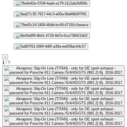
›
1
/ 7