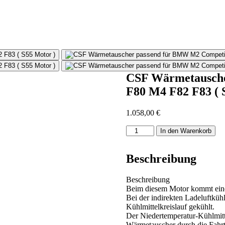
CSF Wärmetausche
F80 M4 F82 F83 ( 
1.058,00
€
CSF
In den Warenkorb
Wärmetauscher
passend
für
Beschreibung
BMW
M2
Beschreibung
Competition
Beim diesem Motor kommt eine 
M3
Bei der indirekten Ladeluftküh
F80
Kühlmittelkreislauf gekühlt.
M4
Der Niedertemperatur-Kühlmitt
F82
Wärmetauscher durch die Fahrtl