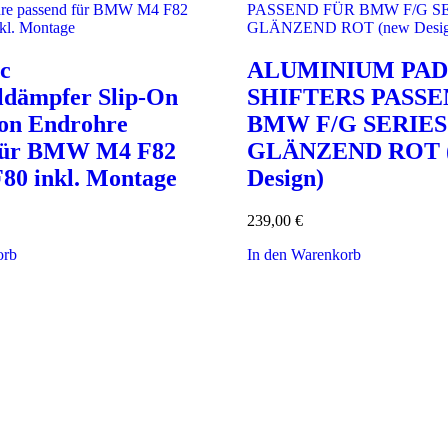
c
ALUMINIUM PA
ldämpfer Slip-On
SHIFTERS PASSE
on Endrohre
BMW F/G SERIES
 für BMW M4 F82
GLÄNZEND ROT 
80 inkl. Montage
Design)
239,00
€
orb
In den Warenkorb