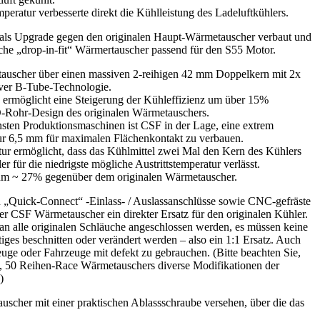
peratur verbesserte direkt die Kühlleistung des Ladeluftkühlers.
ls Upgrade gegen den originalen Haupt-Wärmetauscher verbaut und
liche „drop-in-fit“ Wärmertauscher passend für den S55 Motor.
auscher über einen massiven 2-reihigen 42 mm Doppelkern mit 2x
ver B-Tube-Technologie.
 ermöglicht eine Steigerung der Kühleffizienz um über 15%
O-Rohr-Design des originalen Wärmetauschers.
ten Produktionsmaschinen ist CSF in der Lage, eine extrem
ur 6,5 mm für maximalen Flächenkontakt zu verbauen.
ur ermöglicht, dass das Kühlmittel zwei Mal den Kern des Kühlers
r für die niedrigste mögliche Austrittstemperatur verlässt.
t um ~ 27% gegenüber dem originalen Wärmetauscher.
 „Quick-Connect“ -Einlass- / Auslassanschlüsse sowie CNC-gefräste
der CSF Wärmetauscher ein direkter Ersatz für den originalen Kühler.
an alle originalen Schläuche angeschlossen werden, es müssen keine
iges beschnitten oder verändert werden – also ein 1:1 Ersatz. Auch
zeuge oder Fahrzeuge mit defekt zu gebrauchen. (Bitte beachten Sie,
, 50 Reihen-Race Wärmetauschers diverse Modifikationen der
)
uscher mit einer praktischen Ablassschraube versehen, über die das