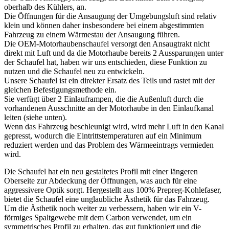
oberhalb des Kühlers, an.
Die Öffnungen für die Ansaugung der Umgebungsluft sind relativ
klein und können daher insbesondere bei einem abgestimmten
Fahrzeug zu einem Wärmestau der Ansaugung führen.
Die OEM-Motorhaubenschaufel versorgt den Ansaugtrakt nicht
direkt mit Luft und da die Motorhaube bereits 2 Aussparungen unter
der Schaufel hat, haben wir uns entschieden, diese Funktion zu
nutzen und die Schaufel neu zu entwickeln.
Unsere Schaufel ist ein direkter Ersatz des Teils und rastet mit der
gleichen Befestigungsmethode ein.
Sie verfügt über 2 Einlauframpen, die die Außenluft durch die
vorhandenen Ausschnitte an der Motorhaube in den Einlaufkanal
leiten (siehe unten).
Wenn das Fahrzeug beschleunigt wird, wird mehr Luft in den Kanal
gepresst, wodurch die Eintrittstemperaturen auf ein Minimum
reduziert werden und das Problem des Wärmeeintrags vermieden
wird.
Die Schaufel hat ein neu gestaltetes Profil mit einer längeren
Oberseite zur Abdeckung der Öffnungen, was auch für eine
aggressivere Optik sorgt. Hergestellt aus 100% Prepreg-Kohlefaser,
bietet die Schaufel eine unglaubliche Ästhetik für das Fahrzeug.
Um die Ästhetik noch weiter zu verbessern, haben wir ein V-
förmiges Spaltgewebe mit dem Carbon verwendet, um ein
symmetrisches Profil zu erhalten, das gut funktioniert und die