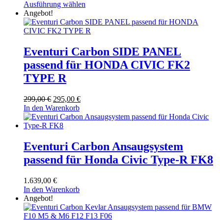
Dieses
889,00 €
Ausführung wählen
Produkt
bis
Angebot!
weist
989,00 €
mehrere
Varianten
auf.
Eventuri Carbon SIDE PANEL
Die
passend für HONDA CIVIC FK2
Optionen
können
TYPE R
auf
der
Ursprünglicher
Aktueller
299,00
€
295,00
€
Produktseite
Preis
Preis
In den Warenkorb
gewählt
war:
ist:
werden
299,00 €
295,00 €.
Eventuri Carbon Ansaugsystem
passend für Honda Civic Type-R FK8
1.639,00
€
In den Warenkorb
Angebot!