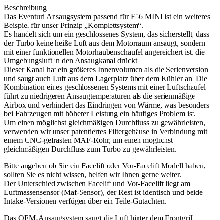
F5X
Beschreibung
Cooper
Das Eventuri Ansaugsystem passend für F56 MINI ist ein weiteres
S
Beispiel für unser Prinzip „Komplettsystem“.
/
Es handelt sich um ein geschlossenes System, das sicherstellt, dass
JCW
der Turbo keine heiße Luft aus dem Motorraum ansaugt, sondern
Menge
mit einer funktionellen Motorhaubenschaufel angereichert ist, die
Umgebungsluft in den Ansaugkanal drückt.
Dieser Kanal hat ein größeres Innenvolumen als die Serienversion
und saugt auch Luft aus dem Lagerplatz über dem Kühler an. Die
Kombination eines geschlossenen Systems mit einer Luftschaufel
führt zu niedrigeren Ansaugtemperaturen als die serienmäßige
Airbox und verhindert das Eindringen von Wärme, was besonders
bei Fahrzeugen mit höherer Leistung ein häufiges Problem ist.
Um einen möglichst gleichmäßigen Durchfluss zu gewährleisten,
verwenden wir unser patentiertes Filtergehäuse in Verbindung mit
einem CNC-gefrästen MAF-Rohr, um einen möglichst
gleichmäßigen Durchfluss zum Turbo zu gewährleisten.
Bitte angeben ob Sie ein Facelift oder Vor-Facelift Modell haben,
sollten Sie es nicht wissen, helfen wir Ihnen gerne weiter.
Der Unterschied zwischen Facelift und Vor-Facelift liegt am
Luftmassensensor (Maf-Sensor), der Rest ist identisch und beide
Intake-Versionen verfügen über ein Teile-Gutachten.
Das OEM-Ansaugsystem saugt die Luft hinter dem Frontgrill,