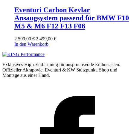
Eventuri Carbon Kevlar
Ansaugsystem passend für BMW F10
M5 & M6 F12 F13 F06
Ursprünglicher
Aktueller
2.599,00
€
2.499,00
€
Preis
Preis
In den Warenkorb
war:
ist:
2.599,00 €
2.499,00 €.
Exklusives High-End-Tuning für anspruchsvolle Enthusiasten.
Offizieller Akrapovic, Eventuri & KW Stützpunkt.
Shop und
Montage aus einer Hand.