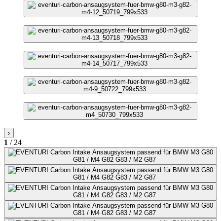
›
1
/ 24