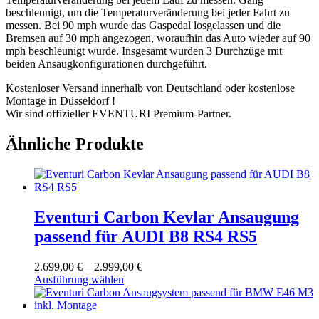
beschleunigt, um die Temperaturveränderung bei jeder Fahrt zu
messen. Bei 90 mph wurde das Gaspedal losgelassen und die
Bremsen auf 30 mph angezogen, woraufhin das Auto wieder auf 90
mph beschleunigt wurde. Insgesamt wurden 3 Durchzüge mit
beiden Ansaugkonfigurationen durchgeführt.
Kostenloser Versand innerhalb von Deutschland oder kostenlose
Montage in Düsseldorf !
Wir sind offizieller EVENTURI Premium-Partner.
Ähnliche Produkte
Eventuri Carbon Kevlar Ansaugung
passend für AUDI B8 RS4 RS5
Preisspanne:
2.699,00
€
–
2.999,00
€
Dieses
2.699,00 €
Ausführung wählen
Produkt
bis
weist
2.999,00 €
mehrere