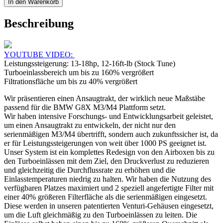
In den Warenkorb
Intake
Ansaugsystem
Beschreibung
passend
für
BMW
M3
YOUTUBE VIDEO:
G80
Leistungssteigerung: 13-18hp, 12-16ft-lb (Stock Tune)
G81
Turboeinlassbereich um bis zu 160% vergrößert
/
Filtrationsfläche um bis zu 40% vergrößert
M4
G82
Wir präsentieren einen Ansaugtrakt, der wirklich neue Maßstäbe
G83
passend für die BMW G8X M3/M4 Plattform setzt.
/
Wir haben intensive Forschungs- und Entwicklungsarbeit geleistet,
M2
um einen Ansaugtrakt zu entwickeln, der nicht nur den
G87
serienmäßigen M3/M4 übertrifft, sondern auch zukunftssicher ist, da
Menge
er für Leistungssteigerungen von weit über 1000 PS geeignet ist.
Unser System ist ein komplettes Redesign von den Airboxen bis zu
den Turboeinlässen mit dem Ziel, den Druckverlust zu reduzieren
und gleichzeitig die Durchflussrate zu erhöhen und die
Einlasstemperaturen niedrig zu halten. Wir haben die Nutzung des
verfügbaren Platzes maximiert und 2 speziell angefertigte Filter mit
einer 40% größeren Filterfläche als die serienmäßigen eingesetzt.
Diese werden in unseren patentierten Venturi-Gehäusen eingesetzt,
um die Luft gleichmäßig zu den Turboeinlässen zu leiten. Die