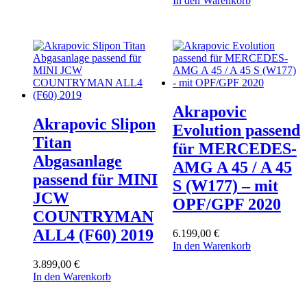
In den Warenkorb
1.959,00 €
1.899,00 €.
Akrapovic
Akrapovic Slipon
Evolution passend
Titan
für MERCEDES-
Abgasanlage
AMG A 45 / A 45
passend für MINI
S (W177) – mit
JCW
OPF/GPF 2020
COUNTRYMAN
ALL4 (F60) 2019
6.199,00
€
In den Warenkorb
3.899,00
€
In den Warenkorb