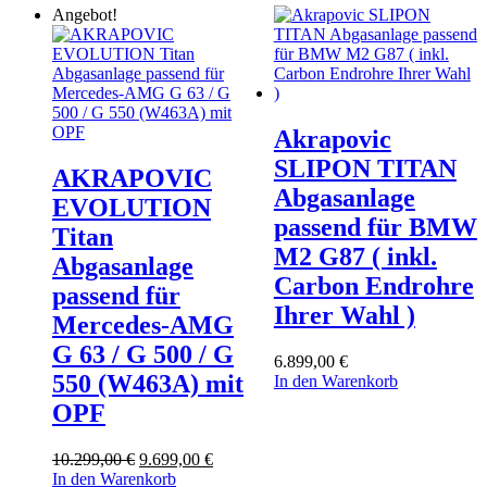
Angebot!
Akrapovic
SLIPON TITAN
AKRAPOVIC
Abgasanlage
EVOLUTION
passend für BMW
Titan
M2 G87 ( inkl.
Abgasanlage
Carbon Endrohre
passend für
Ihrer Wahl )
Mercedes-AMG
G 63 / G 500 / G
6.899,00
€
550 (W463A) mit
In den Warenkorb
OPF
Ursprünglicher
Aktueller
10.299,00
€
9.699,00
€
Preis
Preis
In den Warenkorb