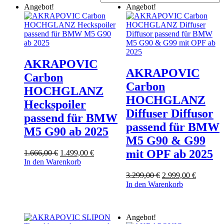
Angebot!
Angebot!
AKRAPOVIC
AKRAPOVIC
Carbon
Carbon
HOCHGLANZ
HOCHGLANZ
Heckspoiler
Diffuser Diffusor
passend für BMW
passend für BMW
M5 G90 ab 2025
M5 G90 & G99
mit OPF ab 2025
Ursprünglicher
Aktueller
1.666,00
€
1.499,00
€
Preis
Preis
In den Warenkorb
war:
ist:
Ursprünglicher
Aktuelle
3.299,00
€
2.999,00
€
1.666,00 €
1.499,00 €.
Preis
Preis
In den Warenkorb
war:
ist:
3.299,00 €
2.999,00
Angebot!