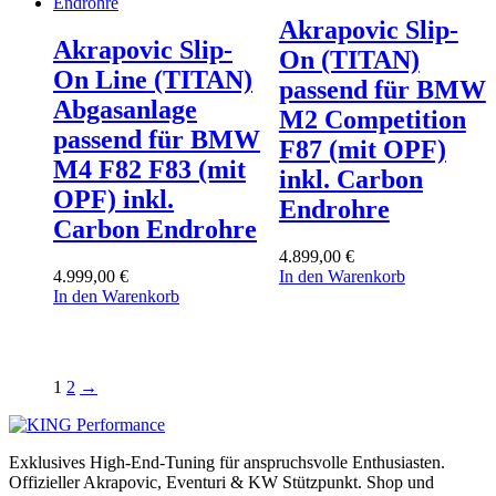
Akrapovic Slip-
Akrapovic Slip-
On (TITAN)
On Line (TITAN)
passend für BMW
Abgasanlage
M2 Competition
passend für BMW
F87 (mit OPF)
M4 F82 F83 (mit
inkl. Carbon
OPF) inkl.
Endrohre
Carbon Endrohre
4.899,00
€
4.999,00
€
In den Warenkorb
In den Warenkorb
1
2
→
Exklusives High-End-Tuning für anspruchsvolle Enthusiasten.
Offizieller Akrapovic, Eventuri & KW Stützpunkt.
Shop und