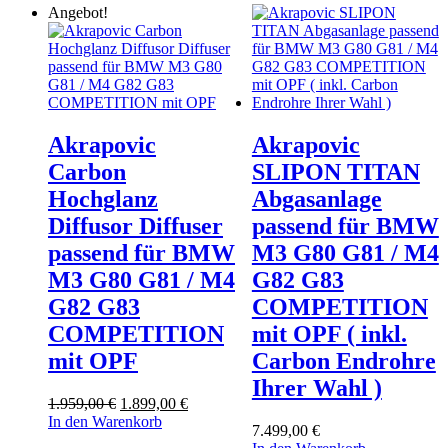
Angebot!
Akrapovic
Akrapovic
Carbon
SLIPON TITAN
Hochglanz
Abgasanlage
Diffusor Diffuser
passend für BMW
passend für BMW
M3 G80 G81 / M4
M3 G80 G81 / M4
G82 G83
G82 G83
COMPETITION
COMPETITION
mit OPF ( inkl.
mit OPF
Carbon Endrohre
Ihrer Wahl )
Ursprünglicher
Aktueller
1.959,00
€
1.899,00
€
Preis
Preis
In den Warenkorb
7.499,00
€
war:
ist: