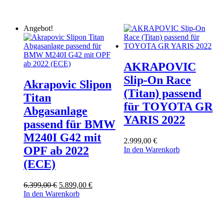
war:
ist:
10.299,00 €
9.699,00 €.
Angebot!
AKRAPOVIC
Slip-On Race
Akrapovic Slipon
(Titan) passend
Titan
für TOYOTA GR
Abgasanlage
YARIS 2022
passend für BMW
M240I G42 mit
2.999,00
€
OPF ab 2022
In den Warenkorb
(ECE)
Ursprünglicher
Aktueller
6.399,00
€
5.899,00
€
Preis
Preis
In den Warenkorb
war:
ist:
6.399,00 €
5.899,00 €.