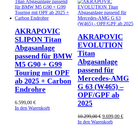
AKRAPOVIC
AKRAPOVIC
SLIPON Titan
EVOLUTION
Abgasanlage
Titan
passend für BMW
Abgasanlage
M5 G90 + G99
passend für
Touring mit OPF
Mercedes-AMG
ab 2025 + Carbon
G 63 (W465) –
Endrohre
OPF/GPF ab
2025
6.599,00
€
In den Warenkorb
Ursprünglicher
Aktuell
10.299,00
€
9.699,00
€
Preis
Preis
In den Warenkorb
war:
ist:
10.299,00 €
9.699,0