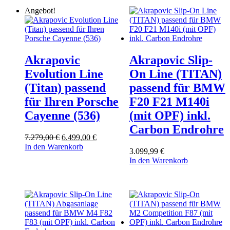
Angebot!
Akrapovic
Akrapovic Slip-
Evolution Line
On Line (TITAN)
(Titan) passend
passend für BMW
für Ihren Porsche
F20 F21 M140i
Cayenne (536)
(mit OPF) inkl.
Carbon Endrohre
Ursprünglicher
Aktueller
7.279,00
€
6.499,00
€
Preis
Preis
In den Warenkorb
3.099,99
€
war:
ist:
In den Warenkorb
7.279,00 €
6.499,00 €.