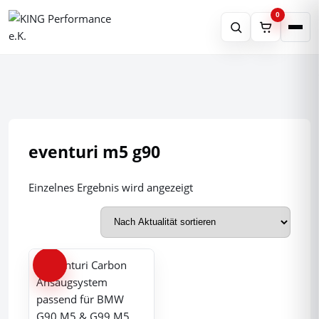
0
Produktsuche
×
Schnell finden
Suchen
Shop
eventuri m5 g90
Tippen Sie mindestens 2 Zeichen
Partner
Einzelnes Ergebnis wird angezeigt
ein.
Leistungen
Über Uns