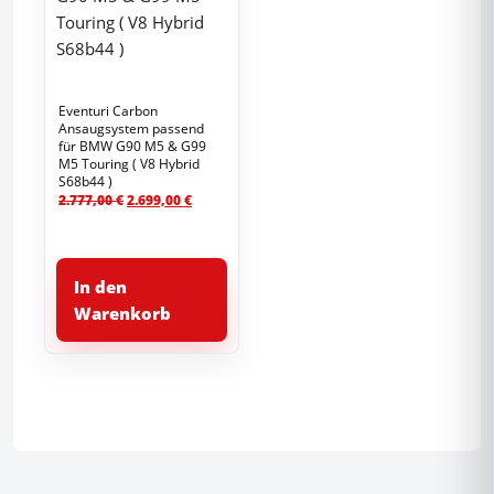
Eventuri Carbon
Ansaugsystem passend
für BMW G90 M5 & G99
M5 Touring ( V8 Hybrid
S68b44 )
Ursprünglicher
Aktueller
2.777,00
€
2.699,00
€
Preis
Preis
war:
ist:
2.777,00 €
2.699,00 €.
In den
Warenkorb